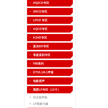
HQ2CD专区
XRCD专区
LPCD 专区
AQCD专区
K2HD专区
蓝光BD专区
母盘直刻专区
FIM系列
DTS5.1/6.1声道
电影原声
黑胶LP专区（12寸）
仿古留声机
LP黑胶大碟