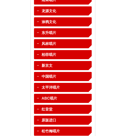
雨果唱片
龙源文化
涂鸦文化
东升唱片
风林唱片
柏菲唱片
新京文
中国唱片
太平洋唱片
ABC唱片
红音堂
原版进口
松竹梅唱片