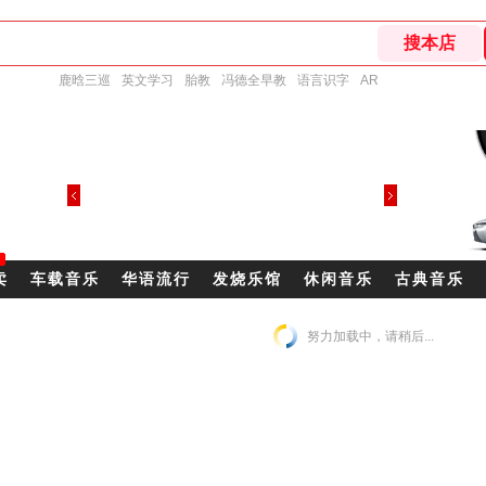
鹿晗三巡
英文学习
胎教
冯德全早教
语言识字
AR
卖
车载音乐
华语流行
发烧乐馆
休闲音乐
古典音乐
努力加载中，请稍后...